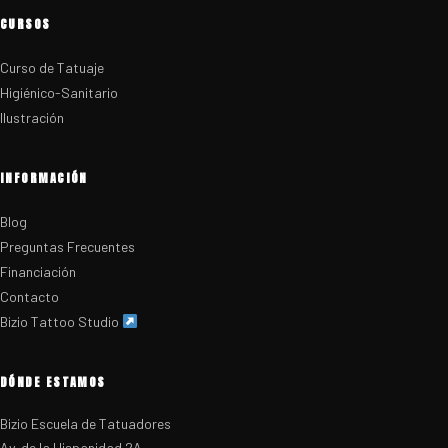
CURSOS
Curso de Tatuaje
Higiénico-Sanitario
Ilustración
INFORMACIÓN
Blog
Preguntas Frecuentes
Financiación
Contacto
Bizio Tattoo Studio
DÓNDE ESTAMOS
Bizio Escuela de Tatuadores
Av. de la Hispanidad 2A