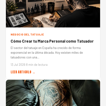
NEGOCIO DEL TATUAJE
Cómo Crear tu Marca Personal como Tatuador
El sector del tatuaje en España ha crecido de forma
exponencial en la última década. Hoy existen miles de
tatuadores con una...
13 Jul 2026
·
8 min de lectura
LEER ARTICULO →