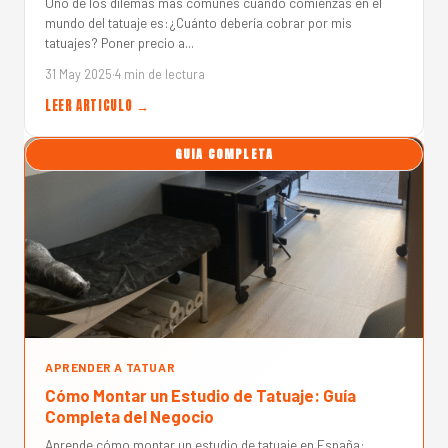
Uno de los dilemas más comunes cuando comienzas en el
mundo del tatuaje es:¿Cuánto debería cobrar por mis
tatuajes? Poner precio a...
31 May 2025
·
4 min de lectura
LEER ARTICULO →
GUIA COMPLETA
APRENDER A TATUAR
Cómo Montar un Estudio de Tatuaje: Guía
Completa del Negocio
Aprende cómo montar un estudio de tatuaje en España: