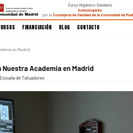
Curso Higiénico-Sanitario
homologado
por la
Consejería de Sanidad de la Comunidad de Mad
CURSOS
FINANCIACIÓN
BLOG
CONTACTO
ademia en Madrid
n Nuestra Academia en Madrid
 Escuela de Tatuadores