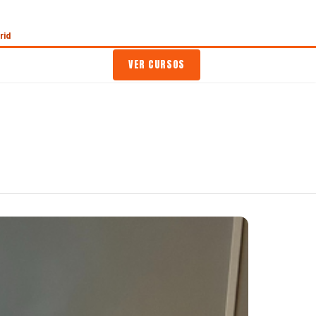
rid
VER CURSOS